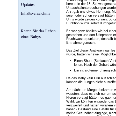
Updates
bereits in der 18. Schwangersch
Ultraschalluntersuchungen wurden
Arzt gab uns etwas Hoffnung. Ma
Inhaltsverzeichnis
seien oder schon versagt hätten.
Urins würde zeigen können, ob di
Punktion wurde sofort durchgefüh
Retten Sie das Leben
Es war ganz ähnlich wie bei eine
gestochen und dort Urinproben en
eines Babys
Fruchtwasserpunktion, deshalb b
Entnahme gemacht.
Das Ziel dieser Analysen war fest
würde, hätten wir zwei Möglichke
Einen Shunt (Schlauch-Venti
leiten. Nach der Geburt wür
Ein intra-uteriner chirurgis
Da das Baby kein Urin ausschied
können die Lungen nicht ausreife
Am nächsten Morgen bekamen wir
wussten, dass es sich nur um sch
Nieren versagt hätten, es gab nu
Wahl, wir könnten entweder das B
verzweifelt und hatten vorallem
haben? Bestand eine Gefahr für m
meine Gesundheit einginge, nicht