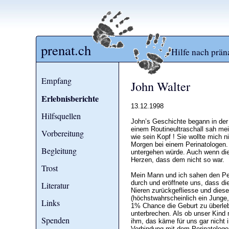
prenat.ch
Hilfe nach prän
Empfang
John Walter
Erlebnisberichte
13.12.1998
Hilfsquellen
John’s Geschichte begann in der 
einem Routineultraschall sah me
Vorbereitung
wie sein Kopf ! Sie wollte mich
Morgen bei einem Perinatologen. Al
Begleitung
untergehen würde. Auch wenn die
Herzen, dass dem nicht so war.
Trost
Mein Mann und ich sahen den Pe
durch und eröffnete uns, dass die
Literatur
Nieren zurückgefliesse und dies
(höchstwahrscheinlich ein Junge,
Links
1% Chance die Geburt zu überleb
unterbrechen. Als ob unser Kind
Spenden
ihm, das käme für uns gar nicht i
Verbindung mit dem Perinatologe