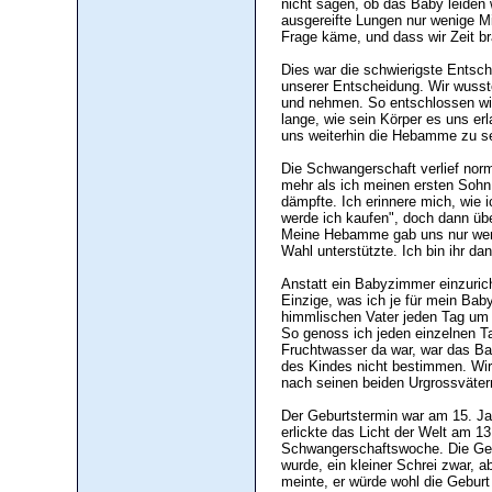
nicht sagen, ob das Baby leiden
ausgereifte Lungen nur wenige Mi
Frage käme, und dass wir Zeit 
Dies war die schwierigste Entsch
unserer Entscheidung. Wir wusst
und nehmen. So entschlossen wi
lange, wie sein Körper es uns erl
uns weiterhin die Hebamme zu s
Die Schwangerschaft verlief norm
mehr als ich meinen ersten Sohn
dämpfte. Ich erinnere mich, wie 
werde ich kaufen", doch dann übe
Meine Hebamme gab uns nur weni
Wahl unterstützte. Ich bin ihr dan
Anstatt ein Babyzimmer einzuricht
Einzige, was ich je für mein Bab
himmlischen Vater jeden Tag um 
So genoss ich jeden einzelnen T
Fruchtwasser da war, war das 
des Kindes nicht bestimmen. Wi
nach seinen beiden Urgrossväter
Der Geburtstermin war am 15. J
erlickte das Licht der Welt am 1
Schwangerschaftswoche. Die Gebur
wurde, ein kleiner Schrei zwar,
meinte, er würde wohl die Gebur