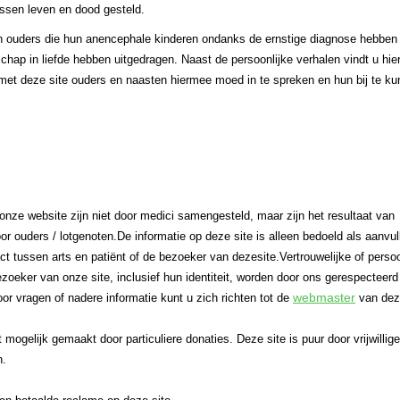
ssen leven en dood gesteld.
an ouders die hun anencephale kinderen ondanks de ernstige diagnose hebben 
ap in liefde hebben uitgedragen. Naast de persoonlijke verhalen vindt u hie
met deze site ouders en naasten hiermee moed in te spreken en hun bij te k
onze website zijn niet door medici samengesteld, maar zijn het resultaat van
r ouders / lotgenoten.De informatie op deze site is alleen bedoeld als aanvul
ct tussen arts en patiënt of de bezoeker van dezesite.Vertrouwelijke of persoo
ezoeker van onze site, inclusief hun identiteit, worden door ons gerespecteerd
webmaster
r vragen of nadere informatie kunt u zich richten tot de
van deze
 mogelijk gemaakt door particuliere donaties. Deze site is puur door vrijwillige
n.