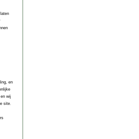
laten
r
unnen
ling, en
nlijke
 en wij
 site.
rs