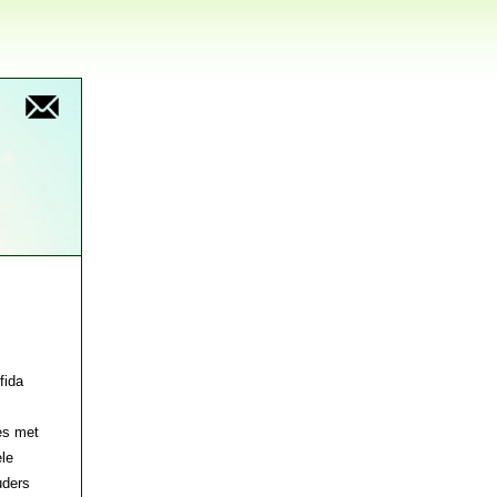
fida
ies met
ele
uders