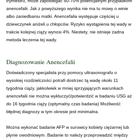
trymestru, może zapobiegać 50-70% potencjalnym przypadkom
anencefalii. Jak z powyższego wynika nie ma tu mowy o winie
albo zaniedbaniu matki. Anencefalia występuje częściej u
dziewczynek aniżeli u chłopców. Ryzyko wystąpienia tej wady w
trakcie kolejnej ciąży wynosi 4%. Niestety, nie istnieje żadna
metoda leczenia tej wady.
Diagnozowanie Anencefalii
Doświadczony specjalista przy pomocy ultrasonografu o
wysokiej rozdzielczości potrafi dostrzec tą wadę około 11
tygodnia ciąży, jakkolwiek w mniej sprzyjających warunkach
anencefalii nie można wykluczyć/potwierdzić w badaniu USG aż
do 16 tygodnia ciąży (optymalny czas badania) Możliwość
błędnej diagnozy w tym okresie jest minimalna.
Można wykonać badanie AFP w surowicy kobiety ciężarnej lub
płynie owodniowym. Badanie to należy przeprowadzić między