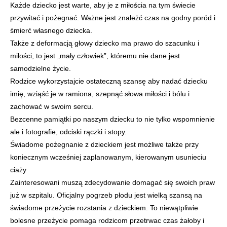
Każde dziecko jest warte, aby je z miłościa na tym świecie
przywitać i pożegnać. Ważne jest znależć czas na godny poród i
śmierć własnego dziecka.
Także z deformacją głowy dziecko ma prawo do szacunku i
miłości, to jest „mały człowiek”, któremu nie dane jest
samodzielne życie.
Rodzice wykorzystajcie ostateczną szansę aby nadać dziecku
imię, wziąść je w ramiona, szepnąć słowa miłości i bólu i
zachować w swoim sercu.
Bezcenne pamiątki po naszym dziecku to nie tylko wspomnienie
ale i fotografie, odciski rączki i stopy.
Świadome pożegnanie z dzieckiem jest możliwe także przy
koniecznym wcześniej zaplanowanym, kierowanym usunieciu
ciaży
Zainteresowani muszą zdecydowanie domagać się swoich praw
już w szpitalu. Oficjalny pogrzeb płodu jest wielką szansą na
świadome przeżycie rozstania z dzieckiem. To niewątpliwie
bolesne przeżycie pomaga rodzicom przetrwac czas żałoby i