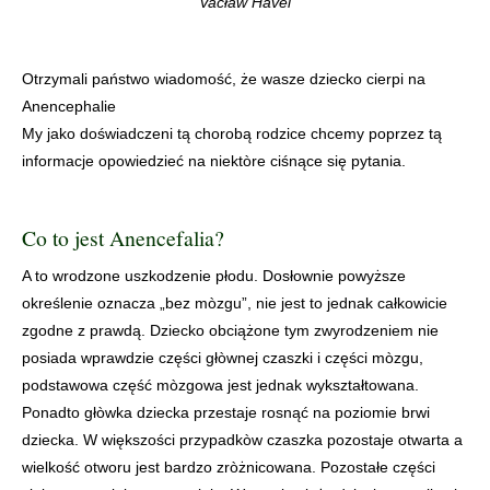
Vacław Havel
Otrzymali państwo wiadomość, że wasze dziecko cierpi na
Anencephalie
My jako doświadczeni tą chorobą rodzice chcemy poprzez tą
informacje opowiedzieć na niektòre ciśnące się pytania.
Co to jest Anencefalia?
A to wrodzone uszkodzenie płodu. Dosłownie powyższe
określenie oznacza „bez mòzgu”, nie jest to jednak całkowicie
zgodne z prawdą. Dziecko obciążone tym zwyrodzeniem nie
posiada wprawdzie części głòwnej czaszki i części mòzgu,
podstawowa część mòzgowa jest jednak wykształtowana.
Ponadto głòwka dziecka przestaje rosnąć na poziomie brwi
dziecka. W większości przypadkòw czaszka pozostaje otwarta a
wielkość otworu jest bardzo zròżnicowana. Pozostałe części