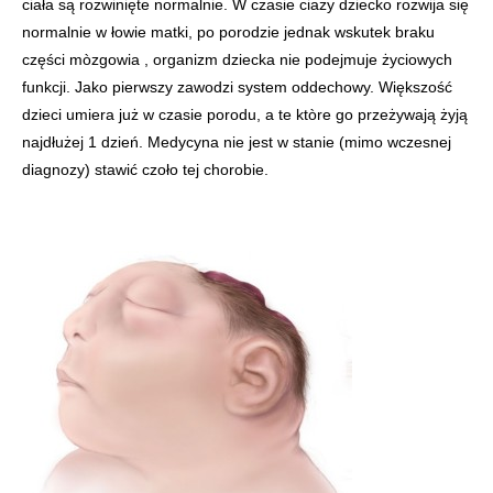
ciała są rozwinięte normalnie. W czasie ciaży dziecko rozwija się
normalnie w łowie matki, po porodzie jednak wskutek braku
części mòzgowia , organizm dziecka nie podejmuje życiowych
funkcji. Jako pierwszy zawodzi system oddechowy. Większość
dzieci umiera już w czasie porodu, a te ktòre go przeżywają żyją
najdłużej 1 dzień. Medycyna nie jest w stanie (mimo wczesnej
diagnozy) stawić czoło tej chorobie.