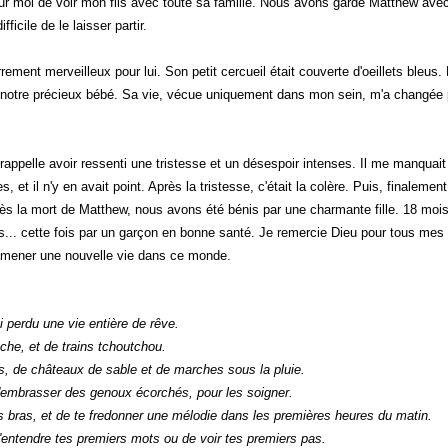
our moi de voir mon fils avec toute sa famille. Nous avons gardé Matthew ave
ficile de le laisser partir.
ement merveilleux pour lui. Son petit cercueil était couverte d'oeillets bleus.
 à notre précieux bébé. Sa vie, vécue uniquement dans mon sein, m'a changée
appelle avoir ressenti une tristesse et un désespoir intenses. Il me manquait
 et il n'y en avait point. Après la tristesse, c'était la colère. Puis, finalement
rès la mort de Matthew, nous avons été bénis par une charmante fille. 18 mois
s... cette fois par un garçon en bonne santé. Je remercie Dieu pour tous mes
'amener une nouvelle vie dans ce monde.
ai perdu une vie entière de rêve.
che, et de trains tchoutchou.
, de châteaux de sable et de marches sous la pluie.
d'embrasser des genoux écorchés, pour les soigner.
 bras, et de te fredonner une mélodie dans les premières heures du matin.
d'entendre tes premiers mots ou de voir tes premiers pas.