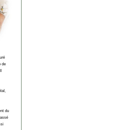
uré
p de
Il
tal,
ent du
rassé
ssi