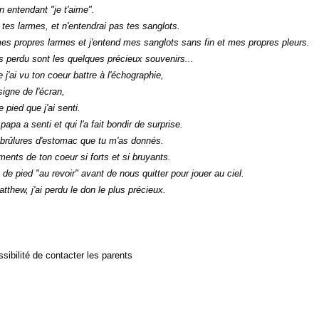
n entendant "je t'aime".
tes larmes, et n'entendrai pas tes sanglots.
es propres larmes et j'entend mes sanglots sans fin et mes propres pleurs.
s perdu sont les quelques précieux souvenirs...
 j'ai vu ton coeur battre à l'échographie,
signe de l'écran,
 pied que j'ai senti.
apa a senti et qui l'a fait bondir de surprise.
 brûlures d'estomac que tu m'as donnés.
ents de ton coeur si forts et si bruyants.
 de pied "au revoir" avant de nous quitter pour jouer au ciel.
tthew, j'ai perdu le don le plus précieux.
sibilité de contacter les parents