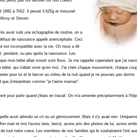
tes petits pas ont laissée sur nos coeurs.
l 1992 à 7h52. Il pesait 3.625g et mesurait
e Missy et Steven.
s avoir subi une échographie de routine, on a
défaut de naissance appelé anencéphalie. Ceci
t est incompatible avec la vie. On nous a dit
t, pendant, ou peu après la naissance. Les
que mon bébé allait mourir sont flous. Je me rappelle cependant que j'ai savo
bébé, qui n'allait vivre qu'en moi. J'ai chéri chaque mouvement, chaque cou
ter pour lui et le bercer au milieu de la nuit quand je ne pouvais pas dormir. 
 que j'interprétais comme "je t'aime maman".
ent pour partir quand j'étais en travail. On m'a amenée précipitamment à l'hôpi
elle avoir attendu un cri ou un gémissement. Mais il n'y avait rien. Uniquem
 Mon mari et moi l'avons tenu, bercé, avons pris des photos de lui, avons emb
de tout notre coeur. Les membres de nos familles qui le souhaitaient l'ont au