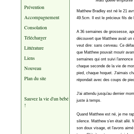
Mais quelle emprunte 
Prévention
Matthew Bradley est né le 21 avri
Accompagnement
49.5cm. Il est le précieux fils d
Consolation
A 36 semaines de grossesse, aprè
Télécharger
découvert que Matthew avait un 
veut dire: sans cerveau. Ce défau
Littérature
que Matthew pouvait mourir avan
Liens
semaines qui ont suivi l'annonce 
chaque seconde de la vie de mon 
Nouveau
pied, chaque hoquet. J'aimais chan
Plan du site
répondait avec des coups de pied
J'ai attendu jusqu'au dernier mom
Sauvez la vie d'un bébé
juste à temps.
!
Quand Matthew est né, je me rapp
silence. Matthew s'en était allé.
son doux visage, et l'avons aimé 