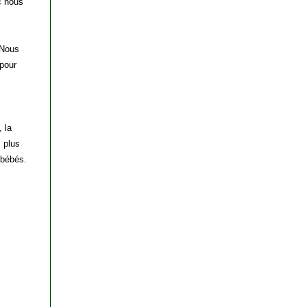
c nous
 Nous
 pour
, la
 plus
 bébés.