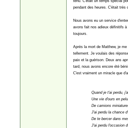
tenu. C'était un temps spécial p
pendant des heures. C'était très dif
Nous avons eu un service d'enterr
avons fait nos adieux définitifs
toujours.
Après la mort de Matthew, je me r
tellement. Je voulais des réponses,
paix et la guérison. Deux ans ap
tard, nous avons encore été béni
C'est vraiment un miracle que d
Quand je t'ai perdu, j'
Une vie d'ours en pelu
De camions miniatures
J'ai perdu la chance 
De te bercer dans mes
J'ai perdu l'occasion 