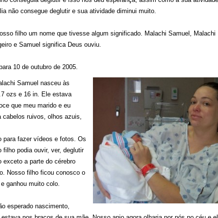
a não consegue deglutir e sua atividade diminui muito.
nosso filho um nome que tivesse algum significado. Malachi Samuel, Malachi
eiro e Samuel significa Deus ouviu.
para 10 de outubro de 2005.
Malachi Samuel nasceu às
.7 ozs e 16 in. Ele estava
doce que meu marido e eu
 cabelos ruivos, olhos azuis,
para fazer vídeos e fotos. Os
lho podia ouvir, ver, deglutir
o exceto a parte do cérebro
o. Nosso filho ficou conosco o
 e ganhou muito colo.
ão esperado nascimento,
 estava nos braços de sua mãe. Nosso anjo agora olharia por nós no céu e e