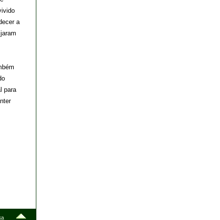
ivido
decer a
ijaram
ambém
do
l para
nter
ка