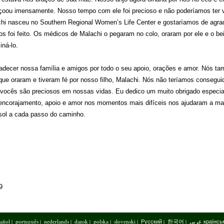
çoou imensamente. Nosso tempo com ele foi precioso e não poderíamos ter v
hi nasceu no Southern Regional Women’s Life Center e gostaríamos de agra
s foi feito. Os médicos de Malachi o pegaram no colo, oraram por ele e o be
ná-lo.
decer nossa família e amigos por todo o seu apoio, orações e amor. Nós t
e oraram e tiveram fé por nosso filho, Malachi. Nós não teríamos consegui
 vocês são preciosos em nossas vidas. Eu dedico um muito obrigado especia
encorajamento, apoio e amor nos momentos mais difíceis nos ajudaram a ma
 sol a cada passo do caminho.
9
añol
português
nederlands
dansk
polska
slovenski
Русский
한국어
عربي
країнсь
|
|
|
|
|
|
|
|