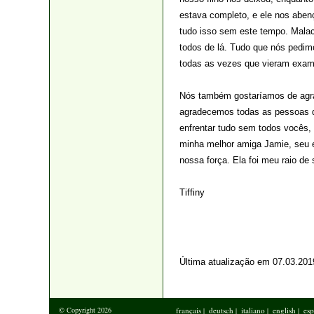
estava completo, e ele nos aben
tudo isso sem este tempo. Malac
todos de lá. Tudo que nós pedimo
todas as vezes que vieram exami
Nós também gostaríamos de agra
agradecemos todas as pessoas qu
enfrentar tudo sem todos vocês,
minha melhor amiga Jamie, seu 
nossa força. Ela foi meu raio de
Tiffiny
Última atualização em 07.03.201
© Copyright 2026
français
deutsch
italiano
english
esp
|
|
|
|