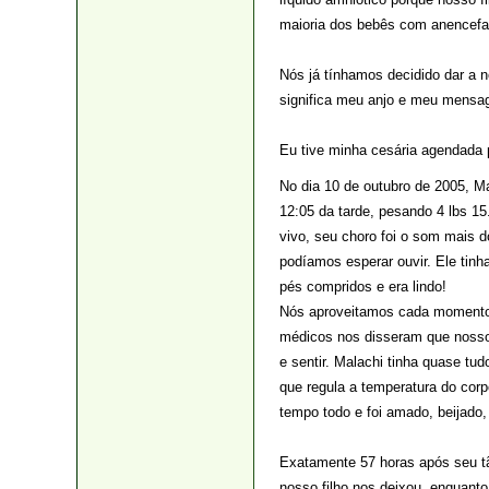
maioria dos bebês com anencefali
Nós já tínhamos decidido dar a 
significa meu anjo e meu mensag
Eu tive minha cesária agendada 
No dia 10 de outubro de 2005, 
12:05 da tarde, pesando 4 lbs 15
vivo, seu choro foi o som mais 
podíamos esperar ouvir. Ele tinha
pés compridos e era lindo!
Nós aproveitamos cada momento 
médicos nos disseram que nosso fi
e sentir. Malachi tinha quase tud
que regula a temperatura do corp
tempo todo e foi amado, beijado,
Exatamente 57 horas após seu t
nosso filho nos deixou, enquanto