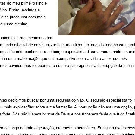
es do meu primeiro filho e
lho. Então, excluída a
 que se preocupar com mais
 ou uma menina.
quando eles me encaminharam
m tendo dificuldade de visualizar bem meu filho. Foi quando todo nosso mun
mpaixão nós recebemos a notícia, o especialista disse a meu marido e a mi
tinha uma malformação que era incompatível com a vida e antes que nós
amos ouvindo, nós recebemos o número para agendar a interrupção da minha
então decidimos buscar por uma segunda opinião. O segundo especialista foi 
 mais explicações sobre a malformação. A interrupção não era uma opção, p
 forte. Nós não iríamos brincar de Deus e nós tínhamos fé de que tudo ficar
ivo ao longo de toda a gestação, até mesmo acrobático. Eu nunca tive exces
ilho conseguia deglutir e isso nos deu esperança, assim como a sua atividade